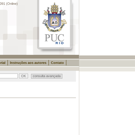
091 (Online)
rial
Instruções aos autores
Contato
consulta avançada