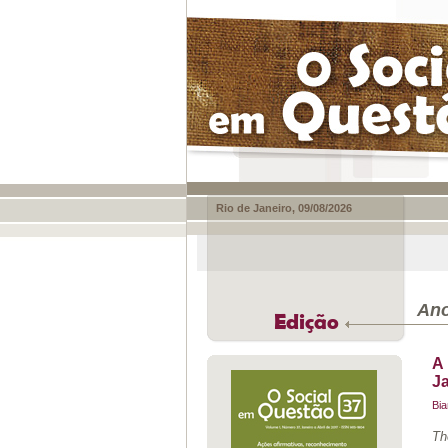
Rio de Janeiro, 09/08/2026
Ano
Edição
A 
Ja
Bia
The