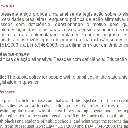
presente artigo propõe uma análise da legislação sobre o s
iversidades brasileiras, enquanto política de ação afirmativa
essoas com deficiência, questionando o motivo pelo qu
plementação das cotas para acesso ao ensino superior nas un
neiro não as contemplaram, juntamente com os negros e est
ais foram as razões que culminaram na sua inclusão somente a p
151/2003 e a Lei 5.346/2008, esta última em vigor em âmbito es
alavras-chave
líticas de ação afirmativa; Pessoas com deficiência; Educação 
tle:
The quota policy for people with disabilities in the state univ
gislation in question
e present article proposes an analysis of the legislation on the reserva
iversities, as an affirmative action policy. We offer a focus on the
estioning the reason why the first Laws on implementationon the imp
gher education in the stateuniversities of Rio de Janeiro did not think ab
th blacks and students of public schools, and what were the reasons that
ly from subsequent laws: Law 4.151/2003 and Law 5.346/2008, the latter 