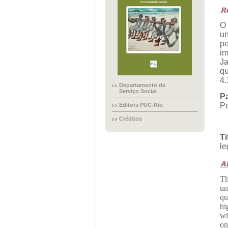
O 
un
p
im
Ja
qu
4.
Departamento de
Serviço Social
P
Po
Editora PUC-Rio
Créditos
Ti
le
Th
un
qu
hi
wi
on