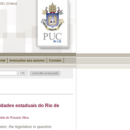
091 (Online)
rial
Instruções aos autores
Contato
consulta avançada
sidades estaduais do Rio de
ela do Rosario Silva
eiro: the legislation in question