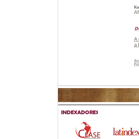
Ke
Af
A 
a 
Ant
Pr
INDEXADORES