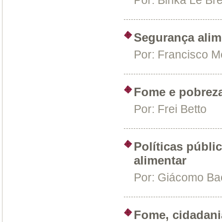
Por:
Binka Le Br
Segurança alim
Por:
Francisco 
Fome e pobreza
Por:
Frei Betto
Políticas públi
alimentar
Por:
Giácomo Ba
Fome, cidadania