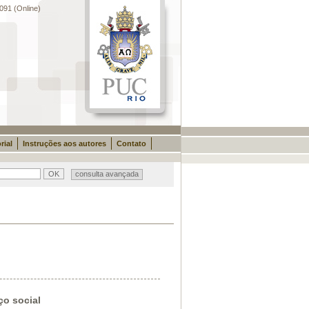
091 (Online)
rial
Instruções aos autores
Contato
consulta avançada
ço social