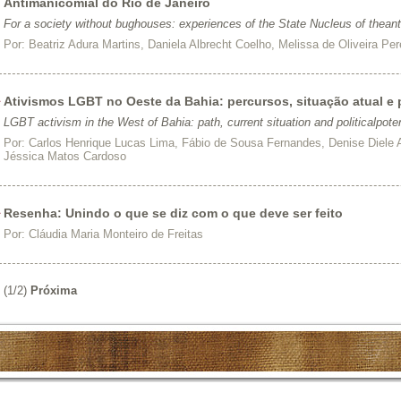
Antimanicomial do Rio de Janeiro
For a society without bughouses: experiences of the State Nucleus of theant
Por:
Beatriz Adura Martins, Daniela Albrecht Coelho, Melissa de Oliveira P
Ativismos LGBT no Oeste da Bahia: percursos, situação atual e p
LGBT activism in the West of Bahia: path, current situation and politicalpote
Por:
Carlos Henrique Lucas Lima, Fábio de Sousa Fernandes, Denise Diele 
Jéssica Matos Cardoso
Resenha: Unindo o que se diz com o que deve ser feito
Por:
Cláudia Maria Monteiro de Freitas
(1/2)
Próxima