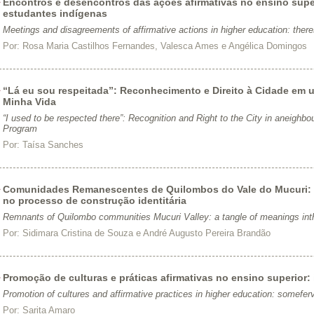
Encontros e desencontros das ações afirmativas no ensino super
estudantes indígenas
Meetings and disagreements of affirmative actions in higher education: ther
Por:
Rosa Maria Castilhos Fernandes, Valesca Ames e Angélica Domingos
“Lá eu sou respeitada”: Reconhecimento e Direito à Cidade em 
Minha Vida
“I used to be respected there”: Recognition and Right to the City in aneigh
Program
Por:
Taísa Sanches
Comunidades Remanescentes de Quilombos do Vale do Mucuri: 
no processo de construção identitária
Remnants of Quilombo communities Mucuri Valley: a tangle of meanings inthe
Por:
Sidimara Cristina de Souza e André Augusto Pereira Brandão
Promoção de culturas e práticas afirmativas no ensino superior:
Promotion of cultures and affirmative practices in higher education: somefer
Por:
Sarita Amaro