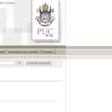
091 (Online)
rial
Instruções aos autores
Contato
consulta avançada