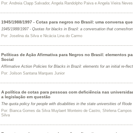
Por:
Andreia Clapp Salvador, Angela Randolpho Paiva e Angela Vieira Neves
1945/1988/1997 - Cotas para negros no Brasil: uma conversa qu
1945/1988/1997 - Quotas for blacks in Brazil: a conversation that comesfrom
Por:
Joselina da Silva e Nicácia Lina do Carmo
Políticas de Ação Afirmativa para Negros no Brasil: elementos par
Social
Affirmative Action Policies for Blacks in Brazil: elements for an initial re-fle
Por:
Joilson Santana Marques Junior
A política de cotas para pessoas com deficiência nas universida
a legislação em questão
The quota policy for people with disabilities in the state universities of Riode 
Por:
Bianca Gomes da Silva Muylaert Monteiro de Castro, Shirlena Campos 
Silva