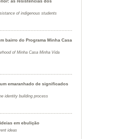
ior: as resistências dos
esistance of indigenous students
um bairro do Programa Minha Casa
bourhood of Minha Casa Minha Vida
um emaranhado de significados
 identity building process
 ideias em ebulição
vent ideas